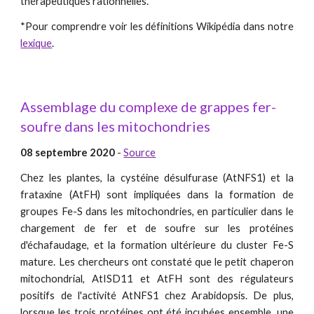
thérapeutiques rationnelles.
*Pour comprendre voir les définitions
Wikipédia
dans notre
lexique
.
Assemblage du complexe de grappes fer-
soufre dans les mitochondries
08 septembre 2020
-
Source
Chez les plantes, la cystéine désulfurase (AtNFS1) et la
frataxine (AtFH) sont impliquées dans la formation de
groupes Fe-S dans les mitochondries, en particulier dans le
chargement de fer et de soufre sur les protéines
d'échafaudage, et la formation ultérieure du cluster Fe-S
mature. Les chercheurs ont constaté que le petit chaperon
mitochondrial, AtISD11 et AtFH sont des régulateurs
positifs de l'activité AtNFS1 chez Arabidopsis. De plus,
lorsque les trois protéines ont été incubées ensemble, une